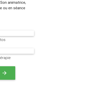
 Son animatrice,
pe ou en séance
otos
hérapie